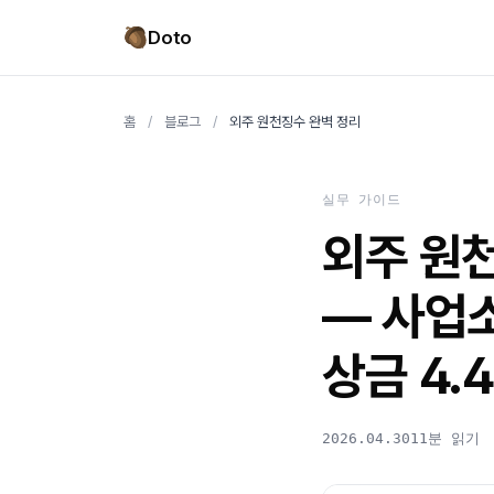
Doto
홈
/
블로그
/
외주 원천징수 완벽 정리
실무 가이드
외주 원
— 사업소
상금 4.
2026.04.30
11분 읽기