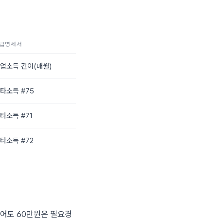
급명세서
업소득 간이(매월)
타소득 #75
타소득 #71
타소득 #72
았어도 60만원은 필요경