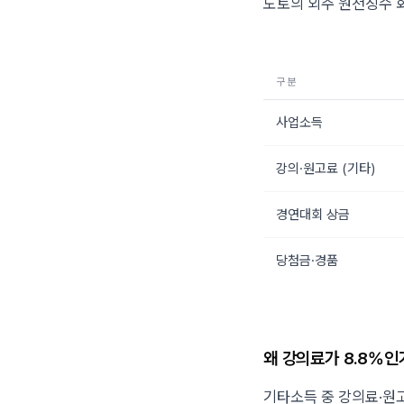
도토의 외주 원천징수 
구분
사업소득
강의·원고료 (기타)
경연대회 상금
당첨금·경품
왜 강의료가 8.8%인
기타소득 중 강의료·