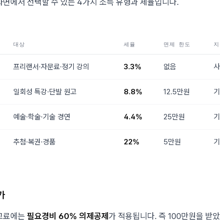
화면에서 선택할 수 있는 4가지 소득 유형과 세율입니다.
대상
세율
면제 한도
지
프리랜서·자문료·정기 강의
3.3%
없음
사
일회성 특강·단발 원고
8.8%
12.5만원
기
예술·학술·기술 경연
4.4%
25만원
기
추첨·복권·경품
22%
5만원
기
가
원고료에는
필요경비 60% 의제공제
가 적용됩니다. 즉 100만원을 받