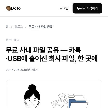
Doto
로그인
무료로 시작하기
홈
/
블로그
/
무료 사내 파일 공유
문제 해결
무료 사내 파일 공유
— 카톡
·USB에 흩어진 회사 파일, 한 곳에
2026.06.03
8분 읽기