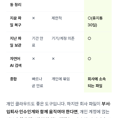
동 정리
지운 파
✕
제한적
○(휴지통
일 복구
30일)
지난 파
기간 만
기기/계정 의존
○
일 보관
료
자연어
✕
✕
○
AI 검색
종합
빠르나
개인에 묶임
회사에 소속
곧 만료
되는 파일
개인 클라우드도 좋은 도구입니다. 하지만 회사 파일이
부서·
입퇴사·인수인계와 함께 움직여야 한다면
, 개인 계정에 얹는