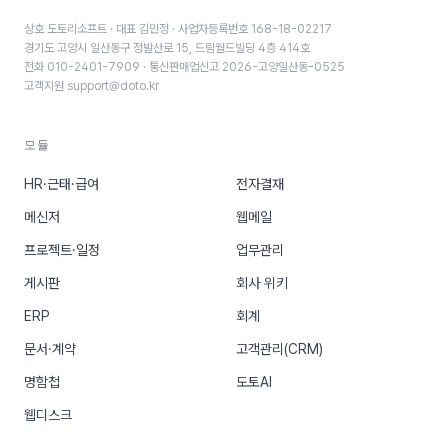
상호 도토리소프트 · 대표 김민정 · 사업자등록번호 168-18-02217
경기도 고양시 일산동구 정발산로 15, 드림월드빌딩 4층 414호
전화 010-2401-7909 · 통신판매업신고 2026-고양일산동-0525
고객지원 support@doto.kr
모듈
HR·근태·급여
전자결재
메신저
웹메일
프로젝트·일정
업무관리
게시판
회사 위키
ERP
회계
문서·계약
고객관리(CRM)
명함첩
도토AI
웹디스크