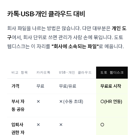
카톡·USB·개인 클라우드 대비
회사 파일을 나르는 방법은 많습니다. 다만 대부분은
개인 도
구
여서, 회사 단위로 쓰면 관리가 사람 손에 묶입니다. 도토
웹디스크는 이 자리를
"회사에 소속되는 파일"
로 메웁니다.
비교 항목
카카오톡
USB·개인 클라우드
도토 웹디스크
가격
무료
무료/유료
무료로 시작
부서 자
✕
✕(수동 초대)
○(HR 연동)
동 공유
입퇴사
✕
✕
○
권한 자