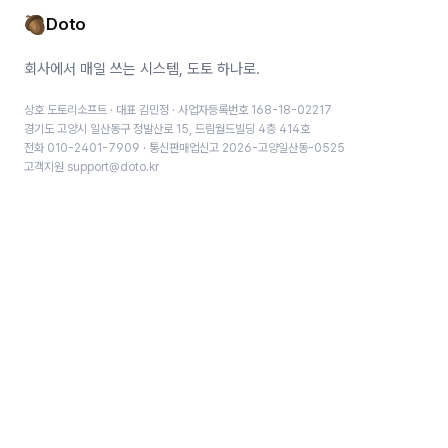
Doto
회사에서 매일 쓰는 시스템, 도토 하나로.
상호 도토리소프트 · 대표 김민정 · 사업자등록번호 168-18-02217
경기도 고양시 일산동구 정발산로 15, 드림월드빌딩 4층 414호
전화 010-2401-7909 · 통신판매업신고 2026-고양일산동-0525
고객지원 support@doto.kr
모듈
HR·근태·급여
전자결재
메신저
웹메일
프로젝트·일정
업무관리
게시판
회사 위키
ERP
회계
문서·계약
고객관리(CRM)