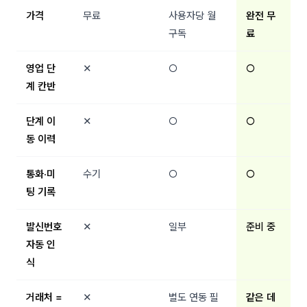
가격
무료
사용자당 월
완전 무
구독
료
영업 단
✕
○
○
계 칸반
단계 이
✕
○
○
동 이력
통화·미
수기
○
○
팅 기록
발신번호
✕
일부
준비 중
자동 인
식
거래처 =
✕
별도 연동 필
같은 데