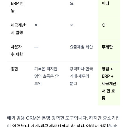
ERP 연
요
이터
동
세금계산
✕
✕
○
서 발행
사용자
—
요금제별 제한
무제한
수 제한
종합
기록은 되지만
강력하나 한국
영업 +
영업 흐름은 안
거래·세무와
ERP +
보임
분리
세금계산
서 한 흐
름
해외 범용 CRM은 분명 강력한 도구입니다. 하지만 중소기업
이
영업부터 거래·세금계산서까지 한 회사 안에서 처리
해야